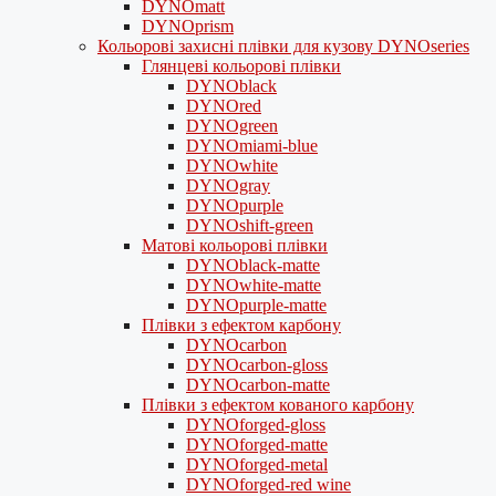
DYNOmatt
DYNOprism
Кольорові захисні плівки для кузову DYNOseries
Глянцеві кольорові плівки
DYNOblack
DYNOred
DYNOgreen
DYNOmiami-blue
DYNOwhite
DYNOgray
DYNOpurple
DYNOshift-green
Матові кольорові плівки
DYNOblack-matte
DYNOwhite-matte
DYNOpurple-matte
Плівки з ефектом карбону
DYNOcarbon
DYNOcarbon-gloss
DYNOcarbon-matte
Плівки з ефектом кованого карбону
DYNOforged-gloss
DYNOforged-matte
DYNOforged-metal
DYNOforged-red wine