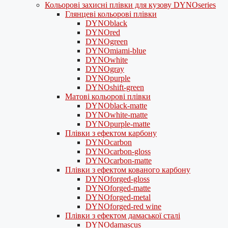
Кольорові захисні плівки для кузову DYNOseries
Глянцеві кольорові плівки
DYNOblack
DYNOred
DYNOgreen
DYNOmiami-blue
DYNOwhite
DYNOgray
DYNOpurple
DYNOshift-green
Матові кольорові плівки
DYNOblack-matte
DYNOwhite-matte
DYNOpurple-matte
Плівки з ефектом карбону
DYNOcarbon
DYNOcarbon-gloss
DYNOcarbon-matte
Плівки з ефектом кованого карбону
DYNOforged-gloss
DYNOforged-matte
DYNOforged-metal
DYNOforged-red wine
Плівки з ефектом дамаської сталі
DYNOdamascus