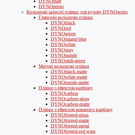
DYNOmatt
DYNOprism
Кольорові захисні плівки для кузову DYNOseries
Глянцеві кольорові плівки
DYNOblack
DYNOred
DYNOgreen
DYNOmiami-blue
DYNOwhite
DYNOgray
DYNOpurple
DYNOshift-green
Матові кольорові плівки
DYNOblack-matte
DYNOwhite-matte
DYNOpurple-matte
Плівки з ефектом карбону
DYNOcarbon
DYNOcarbon-gloss
DYNOcarbon-matte
Плівки з ефектом кованого карбону
DYNOforged-gloss
DYNOforged-matte
DYNOforged-metal
DYNOforged-red wine