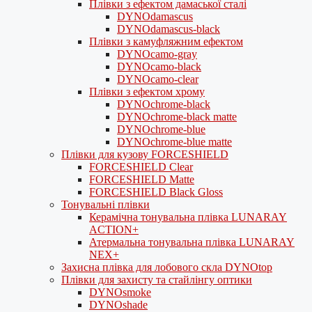
Плівки з ефектом дамаської сталі
DYNOdamascus
DYNOdamascus-black
Плівки з камуфляжним ефектом
DYNOcamo-gray
DYNOcamo-black
DYNOcamo-clear
Плівки з ефектом хрому
DYNOchrome-black
DYNOchrome-black matte
DYNOchrome-blue
DYNOchrome-blue matte
Плівки для кузову FORCESHIELD
FORCESHIELD Clear
FORCESHIELD Matte
FORCESHIELD Black Gloss
Тонувальні плівки
Керамічна тонувальна плівка LUNARAY
ACTION+
Атермальна тонувальна плівка LUNARAY
NEX+
Захисна плівка для лобового скла DYNOtop
Плівки для захисту та стайлінгу оптики
DYNOsmoke
DYNOshade