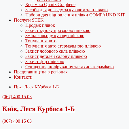
Кераміка Quartz Graphene
Засоби для догляду за кузовом та плівкою
Набори для відновлення плівки COMPAUND KIT
Послуги STEK
Продаж плівок
Захист кузову прозорою плівкою
Зміна кольору кузову плівкою
Тонування авто
Тонування авто атермальною плівкою
Захист лобового скла плівкою
Захист деталей салону плівкою
Захист фар плівкою
Очищення, полірування та захист керамікою
Представництва в регіонах
Контакти
Пр-т Леся КУрбаса 1-Б
(067) 400 15 03
Київ, Леся Курбаса 1-Б
(067) 400 15 03