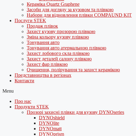
Кераміка Quartz Graphene
Засоби для догляду за кузовом та плівкою
Набори для відновлення плівки COMPAUND KIT
Послуги STEK
Продаж плівок
Захист кузову прозорою плівкою
Зміна кольору кузову плівкою
Тонування авто
Тонування авто атермальною плівкою
Захист лобового скла плівкою
Захист деталей салону плівкою
Захист фар плівкою
Очищення, полірування та захист керамікою
Представництва в регіонах
Контакти
Menu
Про нас
Продукти STEK
Прозорі захисні плівки для кузову DYNOseries
DYNOshield
DYNOlite
DYNOmatt
DYNOprism