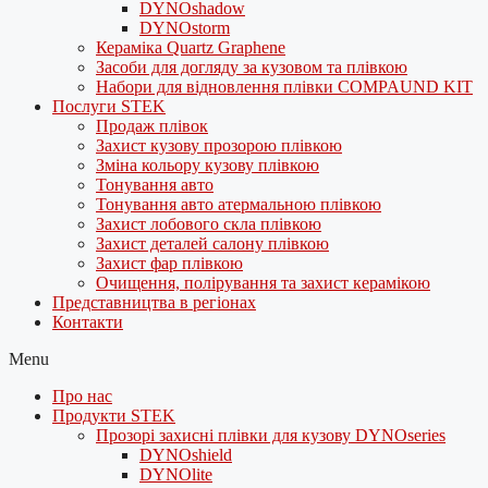
DYNOshadow
DYNOstorm
Кераміка Quartz Graphene
Засоби для догляду за кузовом та плівкою
Набори для відновлення плівки COMPAUND KIT
Послуги STEK
Продаж плівок
Захист кузову прозорою плівкою
Зміна кольору кузову плівкою
Тонування авто
Тонування авто атермальною плівкою
Захист лобового скла плівкою
Захист деталей салону плівкою
Захист фар плівкою
Очищення, полірування та захист керамікою
Представництва в регіонах
Контакти
Menu
Про нас
Продукти STEK
Прозорі захисні плівки для кузову DYNOseries
DYNOshield
DYNOlite