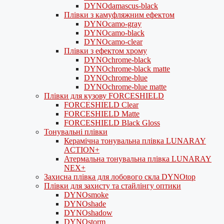
DYNOdamascus-black
Плівки з камуфляжним ефектом
DYNOcamo-gray
DYNOcamo-black
DYNOcamo-clear
Плівки з ефектом хрому
DYNOchrome-black
DYNOchrome-black matte
DYNOchrome-blue
DYNOchrome-blue matte
Плівки для кузову FORCESHIELD
FORCESHIELD Clear
FORCESHIELD Matte
FORCESHIELD Black Gloss
Тонувальні плівки
Керамічна тонувальна плівка LUNARAY
ACTION+
Атермальна тонувальна плівка LUNARAY
NEX+
Захисна плівка для лобового скла DYNOtop
Плівки для захисту та стайлінгу оптики
DYNOsmoke
DYNOshade
DYNOshadow
DYNOstorm