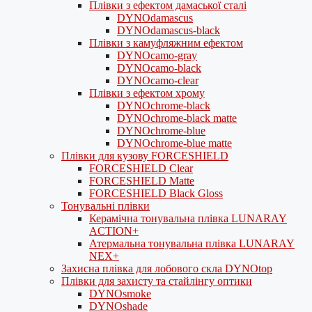
Плівки з ефектом дамаської сталі
DYNOdamascus
DYNOdamascus-black
Плівки з камуфляжним ефектом
DYNOcamo-gray
DYNOcamo-black
DYNOcamo-clear
Плівки з ефектом хрому
DYNOchrome-black
DYNOchrome-black matte
DYNOchrome-blue
DYNOchrome-blue matte
Плівки для кузову FORCESHIELD
FORCESHIELD Clear
FORCESHIELD Matte
FORCESHIELD Black Gloss
Тонувальні плівки
Керамічна тонувальна плівка LUNARAY
ACTION+
Атермальна тонувальна плівка LUNARAY
NEX+
Захисна плівка для лобового скла DYNOtop
Плівки для захисту та стайлінгу оптики
DYNOsmoke
DYNOshade