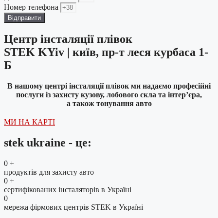
Номер телефона
Відправити
Центр інсталяції плівок
STEK KYiv | київ, пр-т леся курбаса 1-
Б
В нашому центрі інсталяції плівок ми надаємо професійні
послуги із захисту кузову, лобового скла та інтер’єра,
а також тонування авто
МИ НА КАРТІ
stek ukraine - це:
0
+
продуктів для захисту авто
0
+
сертифікованих інсталяторів в Україні
0
мережа фірмових центрів STEK в Україні