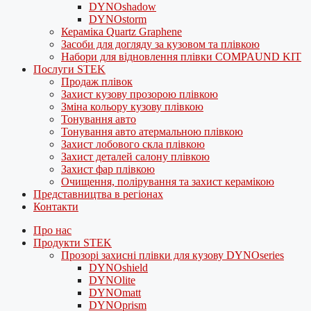
DYNOshadow
DYNOstorm
Кераміка Quartz Graphene
Засоби для догляду за кузовом та плівкою
Набори для відновлення плівки COMPAUND KIT
Послуги STEK
Продаж плівок
Захист кузову прозорою плівкою
Зміна кольору кузову плівкою
Тонування авто
Тонування авто атермальною плівкою
Захист лобового скла плівкою
Захист деталей салону плівкою
Захист фар плівкою
Очищення, полірування та захист керамікою
Представництва в регіонах
Контакти
Про нас
Продукти STEK
Прозорі захисні плівки для кузову DYNOseries
DYNOshield
DYNOlite
DYNOmatt
DYNOprism