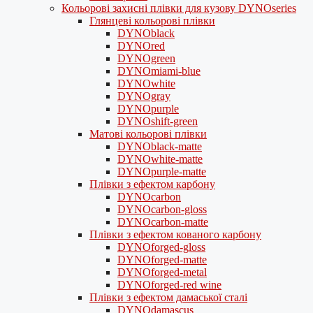
Кольорові захисні плівки для кузову DYNOseries
Глянцеві кольорові плівки
DYNOblack
DYNOred
DYNOgreen
DYNOmiami-blue
DYNOwhite
DYNOgray
DYNOpurple
DYNOshift-green
Матові кольорові плівки
DYNOblack-matte
DYNOwhite-matte
DYNOpurple-matte
Плівки з ефектом карбону
DYNOcarbon
DYNOcarbon-gloss
DYNOcarbon-matte
Плівки з ефектом кованого карбону
DYNOforged-gloss
DYNOforged-matte
DYNOforged-metal
DYNOforged-red wine
Плівки з ефектом дамаської сталі
DYNOdamascus