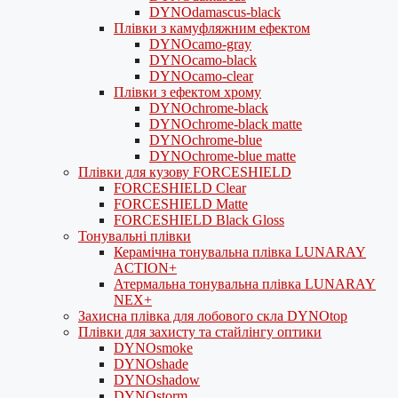
DYNOdamascus-black
Плівки з камуфляжним ефектом
DYNOcamo-gray
DYNOcamo-black
DYNOcamo-clear
Плівки з ефектом хрому
DYNOchrome-black
DYNOchrome-black matte
DYNOchrome-blue
DYNOchrome-blue matte
Плівки для кузову FORCESHIELD
FORCESHIELD Clear
FORCESHIELD Matte
FORCESHIELD Black Gloss
Тонувальні плівки
Керамічна тонувальна плівка LUNARAY
ACTION+
Атермальна тонувальна плівка LUNARAY
NEX+
Захисна плівка для лобового скла DYNOtop
Плівки для захисту та стайлінгу оптики
DYNOsmoke
DYNOshade
DYNOshadow
DYNOstorm