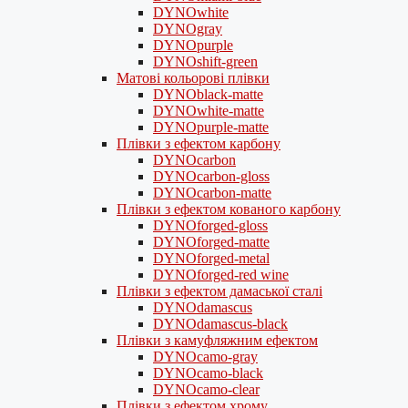
DYNOwhite
DYNOgray
DYNOpurple
DYNOshift-green
Матові кольорові плівки
DYNOblack-matte
DYNOwhite-matte
DYNOpurple-matte
Плівки з ефектом карбону
DYNOcarbon
DYNOcarbon-gloss
DYNOcarbon-matte
Плівки з ефектом кованого карбону
DYNOforged-gloss
DYNOforged-matte
DYNOforged-metal
DYNOforged-red wine
Плівки з ефектом дамаської сталі
DYNOdamascus
DYNOdamascus-black
Плівки з камуфляжним ефектом
DYNOcamo-gray
DYNOcamo-black
DYNOcamo-clear
Плівки з ефектом хрому