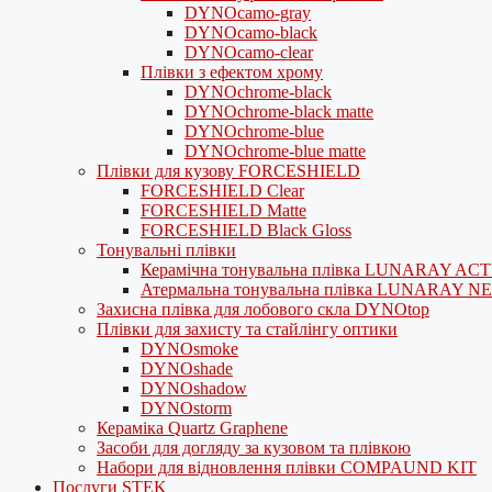
DYNOcamo-gray
DYNOcamo-black
DYNOcamo-clear
Плівки з ефектом хрому
DYNOchrome-black
DYNOchrome-black matte
DYNOchrome-blue
DYNOchrome-blue matte
Плівки для кузову FORCESHIELD
FORCESHIELD Clear
FORCESHIELD Matte
FORCESHIELD Black Gloss
Тонувальні плівки
Керамічна тонувальна плівка LUNARAY AC
Атермальна тонувальна плівка LUNARAY N
Захисна плівка для лобового скла DYNOtop
Плівки для захисту та стайлінгу оптики
DYNOsmoke
DYNOshade
DYNOshadow
DYNOstorm
Кераміка Quartz Graphene
Засоби для догляду за кузовом та плівкою
Набори для відновлення плівки COMPAUND KIT
Послуги STEK