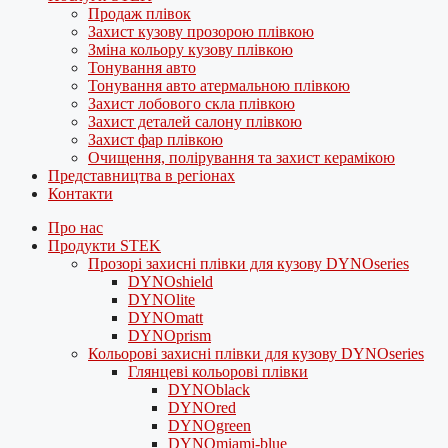
Продаж плівок
Захист кузову прозорою плівкою
Зміна кольору кузову плівкою
Тонування авто
Тонування авто атермальною плівкою
Захист лобового скла плівкою
Захист деталей салону плівкою
Захист фар плівкою
Очищення, полірування та захист керамікою
Представництва в регіонах
Контакти
Про нас
Продукти STEK
Прозорі захисні плівки для кузову DYNOseries
DYNOshield
DYNOlite
DYNOmatt
DYNOprism
Кольорові захисні плівки для кузову DYNOseries
Глянцеві кольорові плівки
DYNOblack
DYNOred
DYNOgreen
DYNOmiami-blue