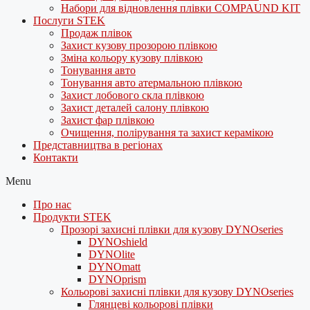
Набори для відновлення плівки COMPAUND KIT
Послуги STEK
Продаж плівок
Захист кузову прозорою плівкою
Зміна кольору кузову плівкою
Тонування авто
Тонування авто атермальною плівкою
Захист лобового скла плівкою
Захист деталей салону плівкою
Захист фар плівкою
Очищення, полірування та захист керамікою
Представництва в регіонах
Контакти
Menu
Про нас
Продукти STEK
Прозорі захисні плівки для кузову DYNOseries
DYNOshield
DYNOlite
DYNOmatt
DYNOprism
Кольорові захисні плівки для кузову DYNOseries
Глянцеві кольорові плівки