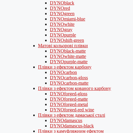
DYNOblack
DYNOred
DYNOgreen
DYNOmiami-blue
DYNOwhite
DYNOgray
DYNOpurple
DYNOshift-green
Матові кольорові плівки
DYNOblack-matte
DYNOwhite-matte
DYNOpurple-matte
Плівки з ефектом карбону
DYNOcarbon
DYNOcarbon-gloss
DYNOcarbon-matte
Плівки з ефектом кованого карбону
DYNOforged-gloss
DYNOforged-matte
DYNOforged-metal
DYNOforged-red wine
Плівки з ефектом дамаської сталі
DYNOdamascus
DYNOdamascus-black
Плівки з камуфляжним ефектом