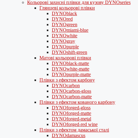
Кольорові захисні плівки для кузову DYNOseries
Глянцеві кольорові плівки
DYNOblack
DYNOred
DYNOgreen
DYNOmiami-blue
DYNOwhite
DYNOgray
DYNOpurple
DYNOshift-green
Матові кольорові плівки
DYNOblack-matte
DYNOwhite-matte
DYNOpurple-matte
Плівки з ефектом карбону
DYNOcarbon
DYNOcarbon-gloss
DYNOcarbon-matte
Плівки з ефектом кованого карбону
DYNOforged-gloss
DYNOforged-matte
DYNOforged-metal
DYNOforged-red wine
Плівки з ефектом дамаської сталі
DYNOdamascus