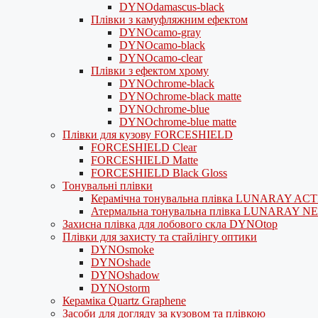
DYNOdamascus-black
Плівки з камуфляжним ефектом
DYNOcamo-gray
DYNOcamo-black
DYNOcamo-clear
Плівки з ефектом хрому
DYNOchrome-black
DYNOchrome-black matte
DYNOchrome-blue
DYNOchrome-blue matte
Плівки для кузову FORCESHIELD
FORCESHIELD Clear
FORCESHIELD Matte
FORCESHIELD Black Gloss
Тонувальні плівки
Керамічна тонувальна плівка LUNARAY AC
Атермальна тонувальна плівка LUNARAY N
Захисна плівка для лобового скла DYNOtop
Плівки для захисту та стайлінгу оптики
DYNOsmoke
DYNOshade
DYNOshadow
DYNOstorm
Кераміка Quartz Graphene
Засоби для догляду за кузовом та плівкою