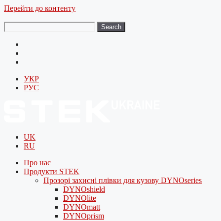
Перейти до контенту
Search
УКР
РУС
UK
RU
Про нас
Продукти STEK
Прозорі захисні плівки для кузову DYNOseries
DYNOshield
DYNOlite
DYNOmatt
DYNOprism