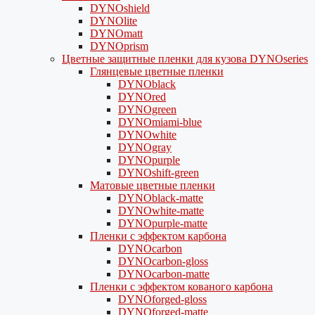
DYNOshield
DYNOlite
DYNOmatt
DYNOprism
Цветные защитные пленки для кузова DYNOseries
Глянцевые цветные пленки
DYNOblack
DYNOred
DYNOgreen
DYNOmiami-blue
DYNOwhite
DYNOgray
DYNOpurple
DYNOshift-green
Матовые цветные пленки
DYNOblack-matte
DYNOwhite-matte
DYNOpurple-matte
Пленки с эффектом карбона
DYNOcarbon
DYNOcarbon-gloss
DYNOcarbon-matte
Пленки с эффектом кованого карбона
DYNOforged-gloss
DYNOforged-matte