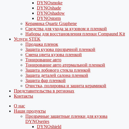
DYNOsmoke
DYNOshade
DYNOshadow
DYNOstorm
Керамика Quartz Graphene
Средства для ухода за кузовом и пленкой
Наборы для восстановления пленки Compaund Kit
Услуги STEK
Продажа пленок
Защита кузова прозрачной пленкой
Смена цвета кузова пленкой
Тонирование авто
Тонирование авто атермальной пленкой
Защита лобового стекла пленкой
Защита деталей салона пленкой
Защита фар пленкой
Очистка, полировка и защита керамикой
Представительства в регионах
Контакты
О нас
Наши продукты
Прозрачные защитные пленки для кузова
DYNOseries
DYNOshield