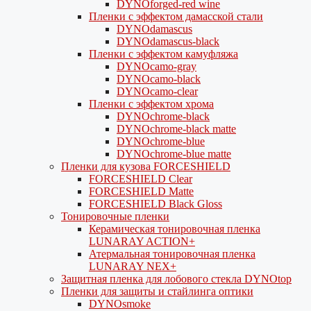
DYNOforged-red wine
Пленки с эффектом дамасской стали
DYNOdamascus
DYNOdamascus-black
Пленки с эффектом камуфляжа
DYNOcamo-gray
DYNOcamo-black
DYNOcamo-clear
Пленки с эффектом хрома
DYNOchrome-black
DYNOchrome-black matte
DYNOchrome-blue
DYNOchrome-blue matte
Пленки для кузова FORCESHIELD
FORCESHIELD Clear
FORCESHIELD Matte
FORCESHIELD Black Gloss
Тонировочные пленки
Керамическая тонировочная пленка
LUNARAY ACTION+
Атермальная тонировочная пленка
LUNARAY NEX+
Защитная пленка для лобового стекла DYNOtop
Пленки для защиты и стайлинга оптики
DYNOsmoke