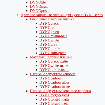
DYNOlite
DYNOmatt
DYNOprism
Цветные защитные пленки для кузова DYNOseries
Глянцевые цветные пленки
DYNOblack
DYNOred
DYNOgreen
DYNOmiami-blue
DYNOwhite
DYNOgray
DYNOpurple
DYNOshift-green
Матовые цветные пленки
DYNOblack-matte
DYNOwhite-matte
DYNOpurple-matte
Пленки с эффектом карбона
DYNOcarbon
DYNOcarbon-gloss
DYNOcarbon-matte
Пленки с эффектом кованого карбона
DYNOforged-gloss
DYNOforged-matte
DYNOforged-metal