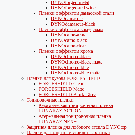
DYNOforged-metal
DYNOforged-red wine
Пленки с эффектом дамасской стали
DYNOdamascus
DYNOdamascus-black
Пленки с эффектом камуфляжа
DYNOcamo-gray
DYNOcamo-black
DYNOcamo-clear
Пленки с эффектом хрома
DYNOchrome-black
DYNOchrome-black matte
DYNOchrome-blue
DYNOchrome-blue matte
Пленки для кузова FORCESHIELD
FORCESHIELD Clear
FORCESHIELD Matte
FORCESHIELD Black Gloss
Тонировочные пленки
Керамическая тонировочная пленка
LUNARAY ACTION+
Атермальная тонировочная пленка
LUNARAY NEX+
Защитная пленка для лобового стекла DYNOtop
Пленки для защиты и стайлинга оптики