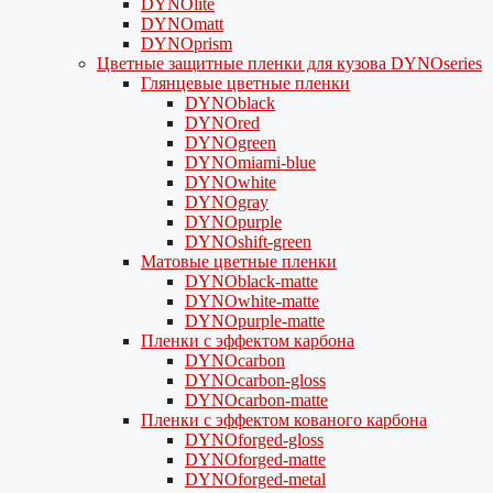
DYNOlite
DYNOmatt
DYNOprism
Цветные защитные пленки для кузова DYNOseries
Глянцевые цветные пленки
DYNOblack
DYNOred
DYNOgreen
DYNOmiami-blue
DYNOwhite
DYNOgray
DYNOpurple
DYNOshift-green
Матовые цветные пленки
DYNOblack-matte
DYNOwhite-matte
DYNOpurple-matte
Пленки с эффектом карбона
DYNOcarbon
DYNOcarbon-gloss
DYNOcarbon-matte
Пленки с эффектом кованого карбона
DYNOforged-gloss
DYNOforged-matte
DYNOforged-metal