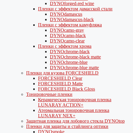
DYNOforged-red wine
Пленки с эффектом дамасской стали
DYNOdamascus
DYNOdamascus-black
Пленки с эффектом камуфляжа
DYNOcamo-gray
DYNOcamo-black
DYNOcamo-clear
Пленки с эффектом хрома
DYNOchrome-black
DYNOchrome-black matte
DYNOchrome-blue
DYNOchrome-blue matte
Пленки для кузова FORCESHIELD
FORCESHIELD Clear
FORCESHIELD Matte
FORCESHIELD Black Gloss
Тонировочные пленки
Керамическая тонировочная пленка
LUNARAY ACTION+
Атермальная тонировочная пленка
LUNARAY NEX+
Защитная пленка для лобового стекла DYNOtop
Пленки для защиты и стайлинга оптики
DYNOsmoke