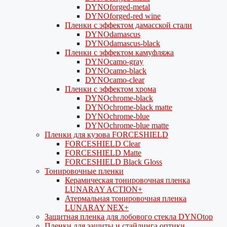
DYNOforged-metal
DYNOforged-red wine
Пленки с эффектом дамасской стали
DYNOdamascus
DYNOdamascus-black
Пленки с эффектом камуфляжа
DYNOcamo-gray
DYNOcamo-black
DYNOcamo-clear
Пленки с эффектом хрома
DYNOchrome-black
DYNOchrome-black matte
DYNOchrome-blue
DYNOchrome-blue matte
Пленки для кузова FORCESHIELD
FORCESHIELD Clear
FORCESHIELD Matte
FORCESHIELD Black Gloss
Тонировочные пленки
Керамическая тонировочная пленка
LUNARAY ACTION+
Атермальная тонировочная пленка
LUNARAY NEX+
Защитная пленка для лобового стекла DYNOtop
Пленки для защиты и стайлинга оптики