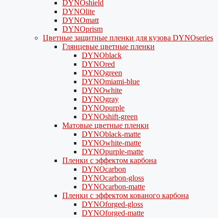
DYNOshield
DYNOlite
DYNOmatt
DYNOprism
Цветные защитные пленки для кузова DYNOseries
Глянцевые цветные пленки
DYNOblack
DYNOred
DYNOgreen
DYNOmiami-blue
DYNOwhite
DYNOgray
DYNOpurple
DYNOshift-green
Матовые цветные пленки
DYNOblack-matte
DYNOwhite-matte
DYNOpurple-matte
Пленки с эффектом карбона
DYNOcarbon
DYNOcarbon-gloss
DYNOcarbon-matte
Пленки с эффектом кованого карбона
DYNOforged-gloss
DYNOforged-matte