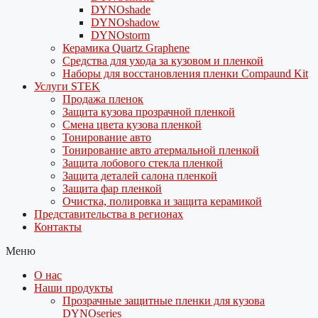
DYNOshade
DYNOshadow
DYNOstorm
Керамика Quartz Graphene
Средства для ухода за кузовом и пленкой
Наборы для восстановления пленки Compaund Kit
Услуги STEK
Продажа пленок
Защита кузова прозрачной пленкой
Смена цвета кузова пленкой
Тонирование авто
Тонирование авто атермальной пленкой
Защита лобового стекла пленкой
Защита деталей салона пленкой
Защита фар пленкой
Очистка, полировка и защита керамикой
Представительства в регионах
Контакты
Меню
О нас
Наши продукты
Прозрачные защитные пленки для кузова
DYNOseries