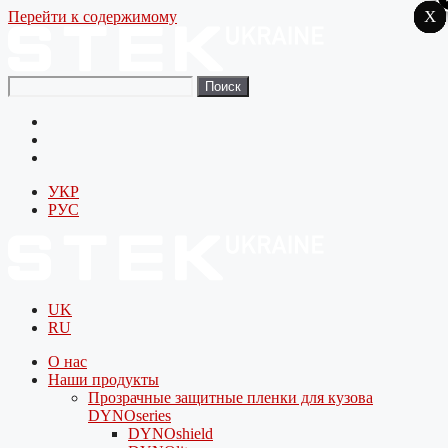
X
X
X
X
X
X
X
X
X
X
X
X
X
X
Перейти к содержимому
Поиск
УКР
РУС
UK
RU
О нас
Наши продукты
Прозрачные защитные пленки для кузова
DYNOseries
DYNOshield