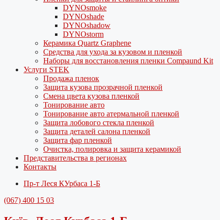
DYNOsmoke
DYNOshade
DYNOshadow
DYNOstorm
Керамика Quartz Graphene
Средства для ухода за кузовом и пленкой
Наборы для восстановления пленки Compaund Kit
Услуги STEK
Продажа пленок
Защита кузова прозрачной пленкой
Смена цвета кузова пленкой
Тонирование авто
Тонирование авто атермальной пленкой
Защита лобового стекла пленкой
Защита деталей салона пленкой
Защита фар пленкой
Очистка, полировка и защита керамикой
Представительства в регионах
Контакты
Пр-т Леся КУрбаса 1-Б
(067) 400 15 03