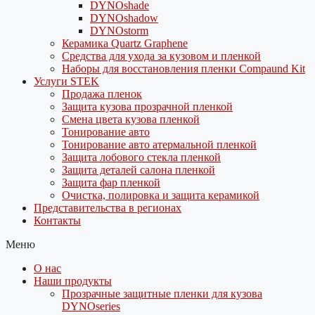
DYNOshade
DYNOshadow
DYNOstorm
Керамика Quartz Graphene
Средства для ухода за кузовом и пленкой
Наборы для восстановления пленки Compaund Kit
Услуги STEK
Продажа пленок
Защита кузова прозрачной пленкой
Смена цвета кузова пленкой
Тонирование авто
Тонирование авто атермальной пленкой
Защита лобового стекла пленкой
Защита деталей салона пленкой
Защита фар пленкой
Очистка, полировка и защита керамикой
Представительства в регионах
Контакты
Меню
О нас
Наши продукты
Прозрачные защитные пленки для кузова
DYNOseries